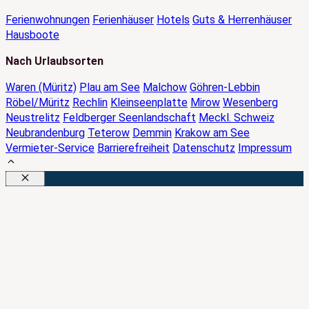
Ferienwohnungen
Ferienhäuser
Hotels
Guts & Herrenhäuser
Hausboote
Nach Urlaubsorten
Waren (Müritz)
Plau am See
Malchow
Göhren-Lebbin
Röbel/Müritz
Rechlin
Kleinseenplatte
Mirow
Wesenberg
Neustrelitz
Feldberger Seenlandschaft
Meckl. Schweiz
Neubrandenburg
Teterow
Demmin
Krakow am See
Vermieter-Service
Barrierefreiheit
Datenschutz
Impressum
Schließen