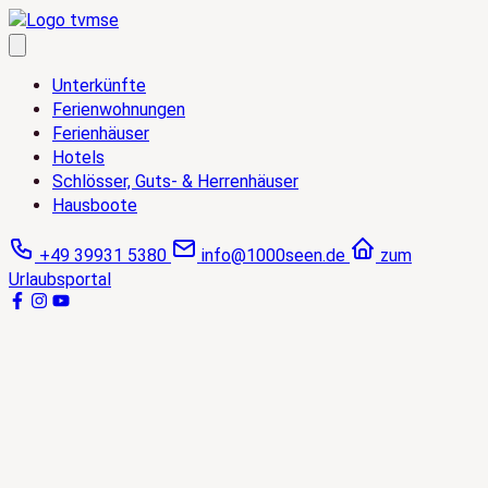
Zum
Inhalt
springen
Unterkünfte
Ferienwohnungen
Ferienhäuser
Hotels
Schlösser, Guts- & Herrenhäuser
Hausboote
+49 39931 5380
info@1000seen.de
zum
Urlaubsportal