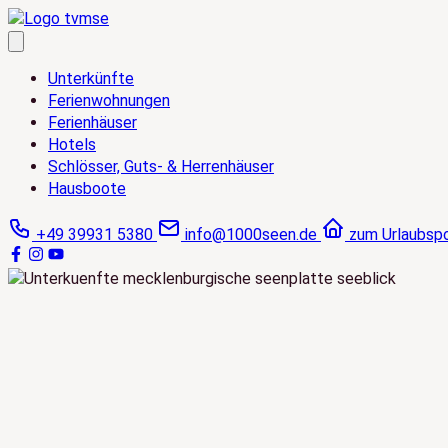
Zum
Inhalt
springen
Unterkünfte
Ferienwohnungen
Ferienhäuser
Hotels
Schlösser, Guts- & Herrenhäuser
Hausboote
+49 39931 5380
info@1000seen.de
zum Urlaubspo