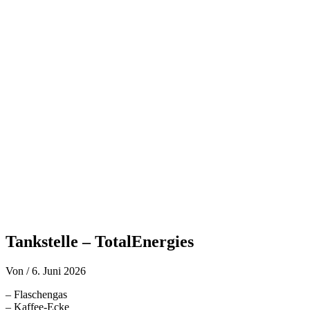
Zum
Inhalt
springen
Tankstelle – TotalEnergies
Von
/
6. Juni 2026
– Flaschengas
– Kaffee-Ecke