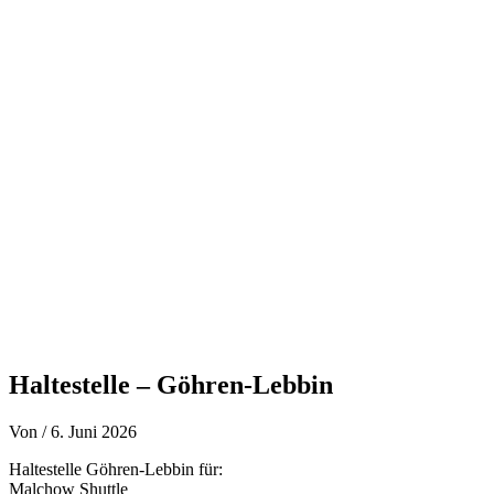
Zum
Inhalt
springen
Haltestelle – Göhren-Lebbin
Von
/
6. Juni 2026
Haltestelle Göhren-Lebbin für:
Malchow Shuttle