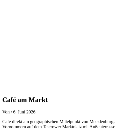
Zum
Inhalt
springen
Café am Markt
Von
/
6. Juni 2026
Café direkt am geographischen Mittelpunkt von Mecklenburg-
Vorpommern auf dem Teterower Marktplatz mit Außenterrasse.