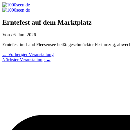
Zum
Inhalt
springen
Erntefest auf dem Marktplatz
Von
/
6. Juni 2026
Erntefest im Land Fleesensee heißt: geschmückter Festumzug, abwechs
←
Vorheriger Veranstaltung
Nächster Veranstaltung
→