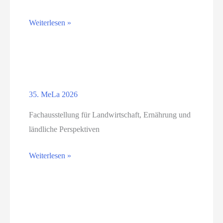
YIN
Weiterlesen »
YOGA
in
Gessin
35. MeLa 2026
Fachausstellung für Landwirtschaft, Ernährung und
ländliche Perspektiven
35.
Weiterlesen »
MeLa
2026