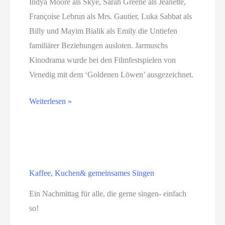
Indya Moore als Skye, Sarah Greene als Jeanette,
Françoise Lebrun als Mrs. Gautier, Luka Sabbat als
Billy und Mayim Bialik als Emily die Untiefen
familiärer Beziehungen ausloten. Jarmuschs
Kinodrama wurde bei den Filmfestspielen von
Venedig mit dem ‘Goldenen Löwen’ ausgezeichnet.
Das
Weiterlesen »
Freitagskino
zeigt:
Father
Mother
Kaffee, Kuchen& gemeinsames Singen
Sister
Brother
Ein Nachmittag für alle, die gerne singen- einfach
so!