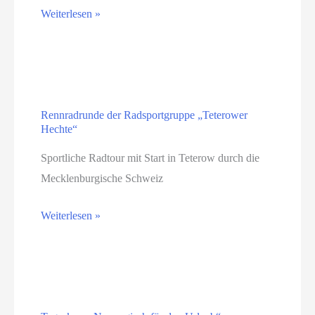
Kaffee,
Weiterlesen »
Kuchen&
gemeinsames
Singen
Rennradrunde der Radsportgruppe „Teterower
Hechte“
Sportliche Radtour mit Start in Teterow durch die
Mecklenburgische Schweiz
Rennradrunde
Weiterlesen »
der
Radsportgruppe
„Teterower
Hechte“