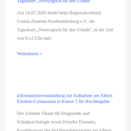
Tageskurs „Norwegisch für den Urlaub“
Am 18.07.2026 findet beim Regionalverband
Urania-Zentrum Neubrandenburg e.V. ein
Tageskurs „Norwegisch für den Urlaub“, in der Zeit
von 9-12 Uhr statt.
Tageskurs
Weiterlesen »
„Norwegisch
für
den
Urlaub“
Informationsveranstaltung zur Aufnahme am Albert-
Einstein-Gymnasium in Klasse 5 für Hochbegabte
Der Zentrale Dienst für Diagnostik und
Schulpsychologie sowie Henrike Eismann,
Koordinatorin des Hochbegabtenzweigs am Albert-