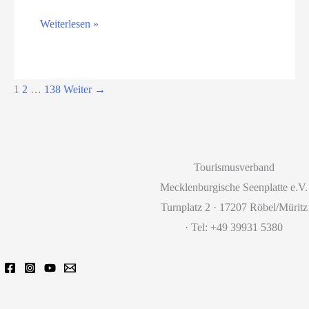
für
Mal-
Weiterlesen »
Hochbegabte
und
Zeichenworkshop
–
1
2
…
138
Weiter
→
„ein
Lächeln
für
die
Tourismusverband
Seele“
Mecklenburgische Seenplatte e.V.
Turnplatz 2 · 17207 Röbel/Müritz
· Tel: +49 39931 5380