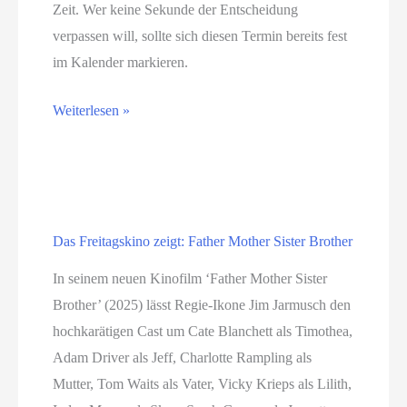
Zeit. Wer keine Sekunde der Entscheidung
verpassen will, sollte sich diesen Termin bereits fest
im Kalender markieren.
FIFA
Weiterlesen »
–
Weltmeisterschaft
2026:
Spanien
Das Freitagskino zeigt: Father Mother Sister Brother
wartet
auf
In seinem neuen Kinofilm ‘Father Mother Sister
seinen
Brother’ (2025) lässt Regie-Ikone Jim Jarmusch den
Gegner
hochkarätigen Cast um Cate Blanchett als Timothea,
Adam Driver als Jeff, Charlotte Rampling als
Mutter, Tom Waits als Vater, Vicky Krieps als Lilith,