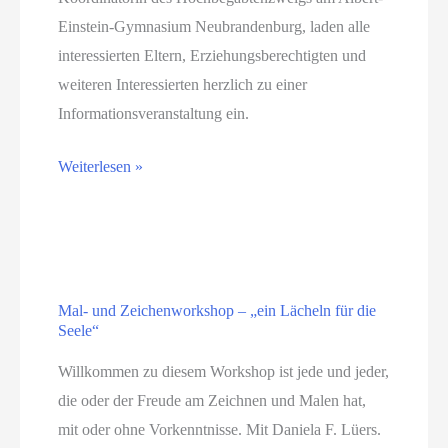
Einstein-Gymnasium Neubrandenburg, laden alle
interessierten Eltern, Erziehungsberechtigten und
weiteren Interessierten herzlich zu einer
Informationsveranstaltung ein.
Informationsveranstaltung
Weiterlesen »
zur
Aufnahme
am
Albert-
Mal- und Zeichenworkshop – „ein Lächeln für die
Einstein-
Seele“
Gymnasium
in
Willkommen zu diesem Workshop ist jede und jeder,
Klasse
die oder der Freude am Zeichnen und Malen hat,
5
mit oder ohne Vorkenntnisse. Mit Daniela F. Lüers.