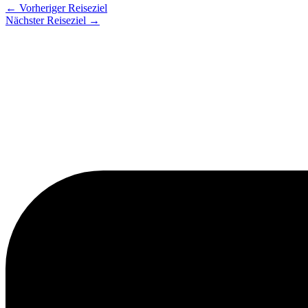
←
Vorheriger Reiseziel
Nächster Reiseziel
→