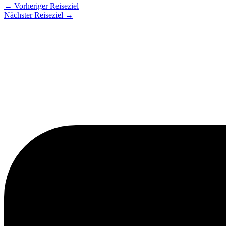
←
Vorheriger Reiseziel
Nächster Reiseziel
→