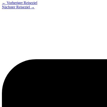
←
Vorheriger Reiseziel
Nächster Reiseziel
→