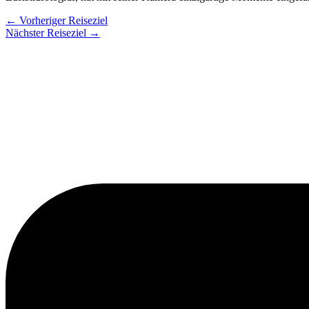
←
Vorheriger Reiseziel
Nächster Reiseziel
→