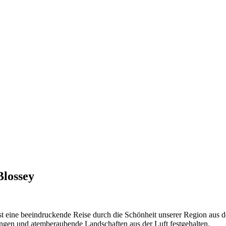
Blossey
ist eine beeindruckende Reise durch die Schönheit unserer Region aus 
angen und atemberaubende Landschaften aus der Luft festgehalten.