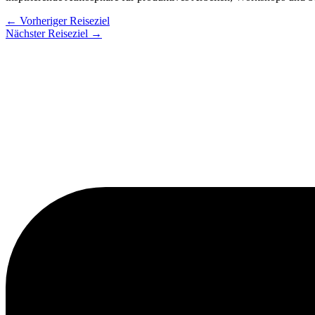
←
Vorheriger Reiseziel
Nächster Reiseziel
→