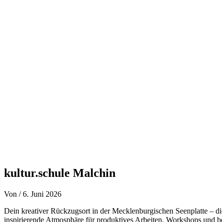
Zum
Inhalt
springen
kultur.schule Malchin
Von
/
6. Juni 2026
Dein kreativer Rückzugsort in der Mecklenburgischen Seenplatte – 
inspirierende Atmosphäre für produktives Arbeiten, Workshops und