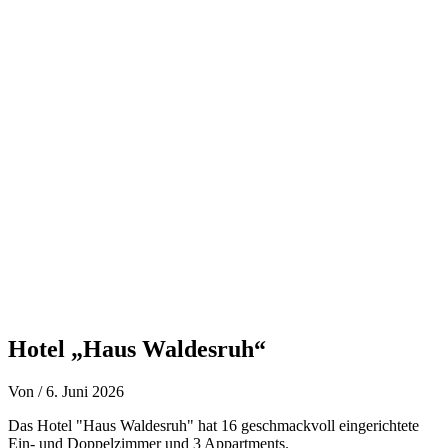
Zum
Inhalt
springen
Hotel „Haus Waldesruh“
Von
/
6. Juni 2026
Das Hotel "Haus Waldesruh" hat 16 geschmackvoll eingerichtete
Ein- und Doppelzimmer und 3 Appartments.