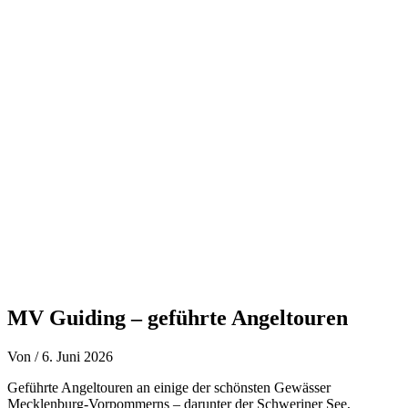
Zum
Inhalt
springen
MV Guiding – geführte Angeltouren
Von
/
6. Juni 2026
Geführte Angeltouren an einige der schönsten Gewässer
Mecklenburg-Vorpommerns – darunter der Schweriner See,