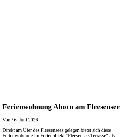
Zum
Inhalt
springen
Ferienwohnung Ahorn am Fleesensee
Von
/
6. Juni 2026
Direkt am Ufer des Fleesensees gelegen bietet sich diese
Ferienwohnung im Ferienobjekt "Fleesensee-Terrasse" als