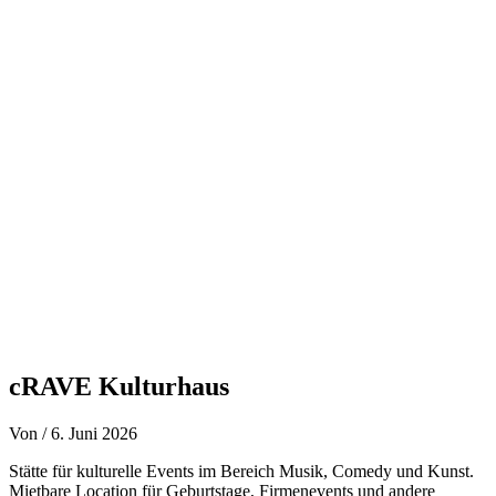
Zum
Inhalt
springen
cRAVE Kulturhaus
Von
/
6. Juni 2026
Stätte für kulturelle Events im Bereich Musik, Comedy und Kunst.
Mietbare Location für Geburtstage, Firmenevents und andere