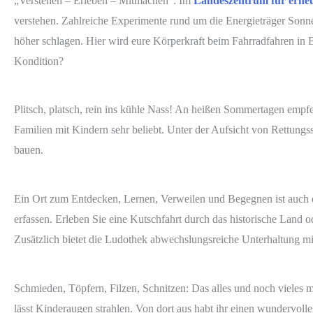
„Verstehen – Erleben – Mitmachen“: Im
Landeszentrum für erneu
verstehen. Zahlreiche Experimente rund um die Energieträger Son
höher schlagen. Hier wird eure Körperkraft beim Fahrradfahren in 
Kondition?
Plitsch, platsch, rein ins kühle Nass! An heißen Sommertagen empf
Familien mit Kindern sehr beliebt. Unter der Aufsicht von Rettung
bauen.
Ein Ort zum Entdecken, Lernen, Verweilen und Begegnen ist auch 
erfassen. Erleben Sie eine Kutschfahrt durch das historische Land
Zusätzlich bietet die Ludothek abwechslungsreiche Unterhaltung mi
Schmieden, Töpfern, Filzen, Schnitzen: Das alles und noch vieles 
lässt Kinderaugen strahlen. Von dort aus habt ihr einen wundervol