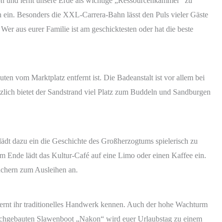
on und lernt unsere Erde als wichtige „Ressourcenkammer“ zu
ein. Besonders die XXL-Carrera-Bahn lässt den Puls vieler Gäste
r aus eurer Familie ist am geschicktesten oder hat die beste
ten vom Marktplatz entfernt ist. Die Badeanstalt ist vor allem bei
zlich bietet der Sandstrand viel Platz zum Buddeln und Sandburgen
ädt dazu ein die Geschichte des Großherzogtums spielerisch zu
Am Ende lädt das Kultur-Café auf eine Limo oder einen Kaffee ein.
üchern zum Ausleihen an.
ernt ihr traditionelles Handwerk kennen. Auch der hohe Wachturm
u nachgebauten Slawenboot „Nakon“ wird euer Urlaubstag zu einem