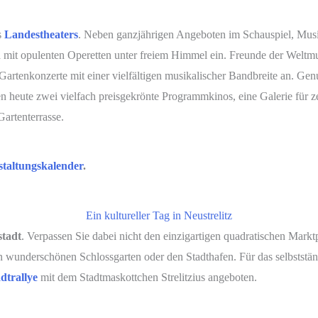
s
Landestheaters
. Neben ganzjährigen Angeboten im Schauspiel, Musik
n
mit opulenten Operetten unter freiem Himmel ein. Freunde der Weltmu
 Gartenkonzerte mit einer vielfältigen musikalischer Bandbreite an. Ge
en heute zwei vielfach preisgekrönte Programmkinos, eine Galerie für 
artenterrasse.
taltungskalender
.
Ein kultureller Tag in Neustrelitz
tadt
. Verpassen Sie dabei nicht den einzigartigen quadratischen Marktp
n wunderschönen Schlossgarten oder den Stadthafen. Für das selbststän
dtrallye
mit dem Stadtmaskottchen Strelitzius angeboten.