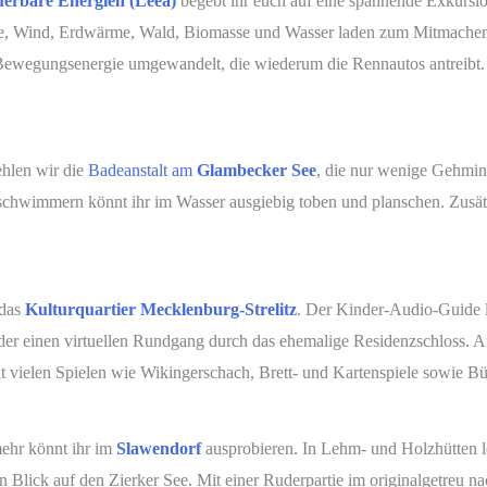
erbare Energien (Leea)
begebt ihr euch auf eine spannende Exkursi
ne, Wind, Erdwärme, Wald, Biomasse und Wasser laden zum Mitmachen 
Bewegungsenergie umgewandelt, die wiederum die Rennautos antreibt. We
ehlen wir die
Badeanstalt am
Glambecker See
, die nur wenige Gehminu
sschwimmern könnt ihr im Wasser ausgiebig toben und planschen. Zusät
das
Kulturquartier Mecklenburg-Strelitz
. Der Kinder-Audio-Guide l
 oder einen virtuellen Rundgang durch das ehemalige Residenzschloss. 
t vielen Spielen wie Wikingerschach, Brett- und Kartenspiele sowie B
mehr könnt ihr im
Slawendorf
ausprobieren. In Lehm- und Holzhütten l
len Blick auf den Zierker See. Mit einer Ruderpartie im originalgetre