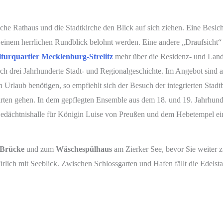
che Rathaus und die Stadtkirche den Blick auf sich ziehen. Eine Besich
t einem herrlichen Rundblick belohnt werden. Eine andere „Draufsicht“
turquartier Mecklenburg-Strelitz
mehr über die Residenz- und Land
urch drei Jahrhunderte Stadt- und Regionalgeschichte. Im Angebot sin
n Urlaub benötigen, so empfiehlt sich der Besuch der integrierten Stad
rten gehen. In dem gepflegten Ensemble aus dem 18. und 19. Jahrhunder
r Gedächtnishalle für Königin Luise von Preußen und dem Hebetempel e
 Brücke
und zum
Wäschespülhaus
am Zierker See, bevor Sie weiter 
rlich mit Seeblick. Zwischen Schlossgarten und Hafen fällt die Edelstahl