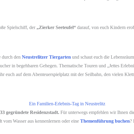
oße Spielschiff, der
„Zierker Seeteufel“
darauf, von euch Kindern ero
e durch den
Neustrelitzer Tiergarten
und schaut euch die Lebensräume 
cher in begehbaren Gehegen. Thematische Touren und „Jettes Erlebnis
r euch auf dem Abenteuerspielplatz mit der Seilbahn, den vielen Klet
Ein Familien-Erlebnis-Tag in Neustrelitz
33 gegründete Residenzstadt.
Für unterwegs empfehlen wir Ihnen die
adt vom Wasser aus kennenlernen oder eine
Themenführung buchen
? 