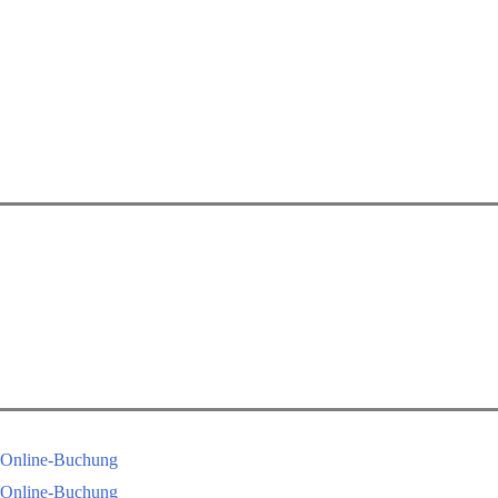
Zum
Inhalt
springen
Online-Buchung
Online-Buchung