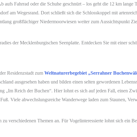
b aufs Fahrrad oder die Schuhe geschnürt – los geht die 12 km lange 
orf am Wegesrand. Dort schließt sich die Schlosskoppel mit artenre
entlang großflächiger Niedermoorwiesen weiter zum Aussichtspunkt Zierk
paradies der Mecklenburgischen Seenplatte. Entdecken Sie mit einer sc
 der Residenzstadt zum
Weltnaturerbegebiet „Serrahner Buchenwäl
hland ausgesehen haben und bilden einen selten gewordenen Lebensrau
ung „Im Reich der Buchen“. Hier lohnt es sich auf jeden Fall, einen Z
 Fuß. Viele abwechslungsreiche Wanderwege laden zum Staunen, Verwe
zu verschiedenen Themen an. Für Vogelinteressierte lohnt sich ein Be