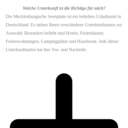
Welche Unterkunft ist die Richtige für mich?
Die Mecklenburgische Seenplatte ist ein beliebtes Urlaubsziel in
Deutschland. Es stehen Ihnen verschiedene Unterkunftsarten zur
Auswahl: Besonders beliebt sind Hotels, Ferienhäuser,
Ferienwohnungen, Campingplätze und Hausboote. Jede dieser
Unterkunftsarten hat ihre Vor- und Nachteile.