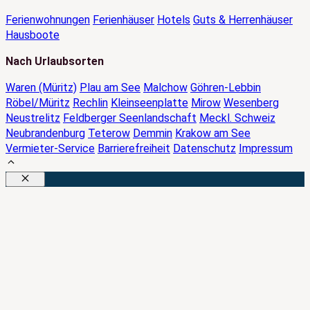
Ferienwohnungen
Ferienhäuser
Hotels
Guts & Herrenhäuser
Hausboote
Nach Urlaubsorten
Waren (Müritz)
Plau am See
Malchow
Göhren-Lebbin
Röbel/Müritz
Rechlin
Kleinseenplatte
Mirow
Wesenberg
Neustrelitz
Feldberger Seenlandschaft
Meckl. Schweiz
Neubrandenburg
Teterow
Demmin
Krakow am See
Vermieter-Service
Barrierefreiheit
Datenschutz
Impressum
Schließen