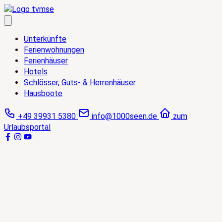
Zum
Inhalt
springen
Unterkünfte
Ferienwohnungen
Ferienhäuser
Hotels
Schlösser, Guts- & Herrenhäuser
Hausboote
+49 39931 5380
info@1000seen.de
zum
Urlaubsportal